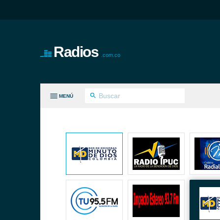
Radios
.com.co
MENÚ
S GÉNEROS