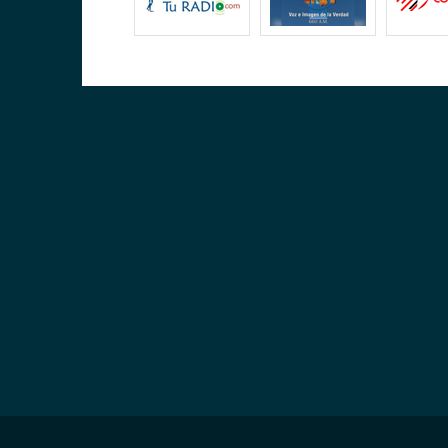
ría)
uilla)