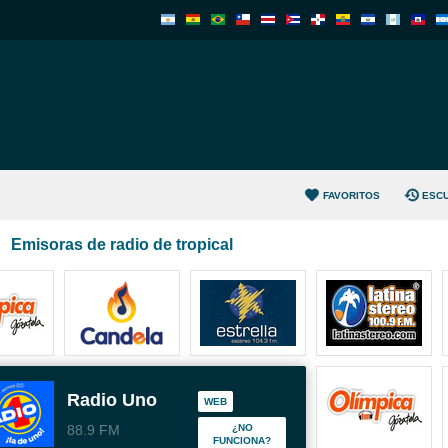
FAVORITOS
ESC
Emisoras de radio de tropical
Radio Uno
WEB
88.9 FM
¿NO
FUNCIONA?