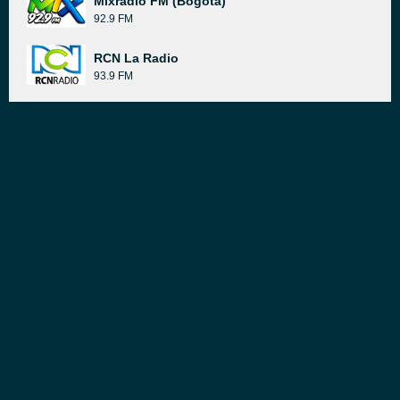
Mixradio FM (Bogotá)
92.9 FM
RCN La Radio
93.9 FM