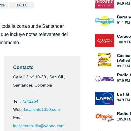
94.9 FM
TON
SALSA
Barran
91.1 FM
 toda la zona sur de Santander,
 que incluye notas relevantes del
Caraco
l momento.
100.9 F
Cacica
(Valled
89.7 FM
Contacto
Radio 
Calle 12 Nº 10-30 , San Gil ,
97.9 FM
Santander, Colombia
La FM
94.9 FM
Tel.:
7242264
Web:
lacaliente1330.com
Radio 
Email:
105.9 F
lacalienteradio@yahoo.com