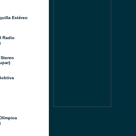
quilla Estéreo
l Radio
M
 Stereo
upar)
Acktiva
Olímpica
M