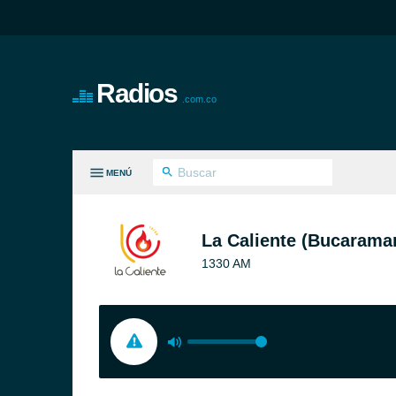
Radios
.com.co
MENÚ
S GÉNEROS
La Caliente (Bucarama
1330 AM