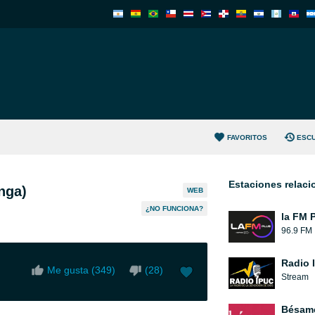
FAVORITOS
ESC
Estaciones relac
nga)
WEB
¿NO FUNCIONA?
la FM 
96.9 FM
Radio 
Me gusta (
349
)
(
28
)
Stream
Bésam