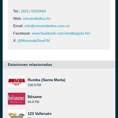
Tel.:
(601) 5558484
Web:
minutodedios.fm
Email:
info@minutodedios.com.co
Facebook:
www.facebook.com/emdbogota.fm/
X:
@MinutodeDiosFM
Estaciones relacionadas
Rumba (Santa Marta)
106.9 FM
Bésame
94.9 FM
123 Vallenato