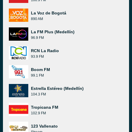
100.9 FM
La Voz de Bogotá
890 AM
La FM Plus (Medellín)
96.9 FM
RCN La Radio
93.9 FM
Boom FM
99.1 FM
Estrella Estéreo (Medellín)
104.3 FM
Tropicana FM
102.9 FM
123 Vallenato