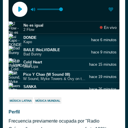
No es igual
En vivo
2 Flow
DONDE
hace 6 minutos
Kapo
BAILE INoLVIDABLE
hace 9 minutos
Bad Bunny
Cold Heart
hace 15 minutos
Dua Lipa
Pico Y Chao (W Sound 08)
hace 19 minutos
W Sound, Myke Towers & Ovy on the Drums
SANKA
hace 26 minutos
Ryan Castro & Feid
Robarte un beso (One World: Together at Home)
hace 28 minutos
MÚSICA LATINA
MÚSICA MUNDIAL
Sebastián Yatra & Guaynaa
Te entiendo (Remix)
Perfil
hace 34 minutos
Maisak & Feid
Frecuencia previamente ocupada por "Radio
Gata oficial
hace 9 horas
Hamilton,DFZM