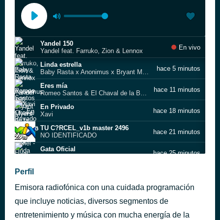
Yandel 150
En vivo
Yandel feat. Farruko, Zion & Lennox
Linda estrella
hace 5 minutos
Baby Rasta x Anonimus x Bryant Myers x Brytiago x Noriel
Eres mía
hace 11 minutos
Romeo Santos & El Chaval de la Bachata
En Privado
hace 18 minutos
Xavi
TU C?RCEL_v1b master 2496
hace 21 minutos
NO IDENTIFICADO
Gata Oficial
hace 25 minutos
Luigi 21 Plus
Verano Rosa
Perfil
hace 28 minutos
KAROL G
Emisora radiofónica con una cuidada programación
MACDONALDS
hace 41 minutos
Blessd, Kybba
que incluye noticias, diversos segmentos de
Dime qué te pasó
entretenimiento y música con mucha energía de la
hace 43 minutos
Wisin & Yandel