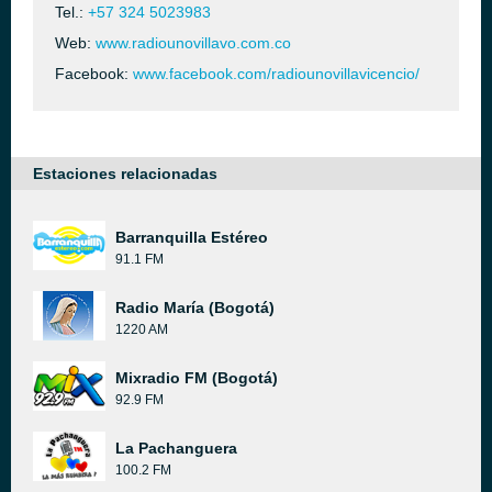
Tel.:
+57 324 5023983
Web:
www.radiounovillavo.com.co
Facebook:
www.facebook.com/radiounovillavicencio/
Estaciones relacionadas
Barranquilla Estéreo
91.1 FM
Radio María (Bogotá)
1220 AM
Mixradio FM (Bogotá)
92.9 FM
La Pachanguera
100.2 FM