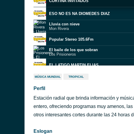
CORTINA INVITADOS
ESO NO ES NA DIOMEDES DIAZ
Lluvia con nieve
Mon Rivera
Popular Stereo 105.6Fm
El baile de los que sobran
Los Prisioneros
EL LATIGO MARTIN ELIAS
MÚSICA MUNDIAL
TROPICAL
Popular Stereo 105.6Fm
Perfil
Lamento Guajiro
Grupo Niche
Estación radial que brinda información y músic
Popular Stereo 105.6Fm
entero, ofreciendo programas muy amenos, las 
otros interesantes cortes durante las 24 horas d
AGUA DE COCO JOSSIE ESTEBAN Y LA P 15
Eslogan