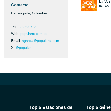
La Voz
Contacto
890 AM
Barranquilla, Colombia
Tel.:
5 308 6723
Web:
popularst.com.co
Email:
agarcia@popularst.com
X:
@popularst
Top 5 Estaciones de
Top 5 Géne