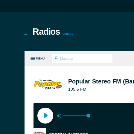
Radios
.com.co
MENÚ
S GÉNEROS
Popular Stereo FM (Bar
105.6 FM