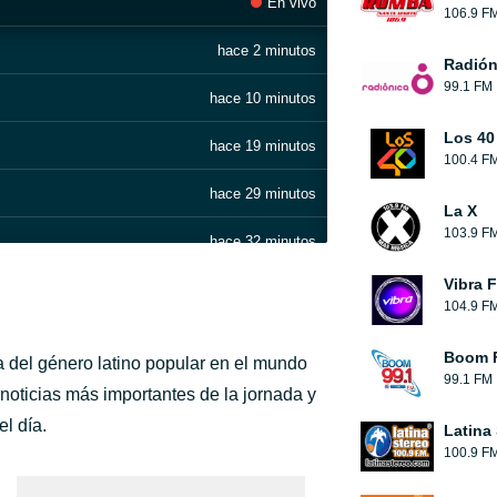
En vivo
106.9 F
hace 2 minutos
Radión
99.1 FM
hace 10 minutos
Los 40
hace 19 minutos
100.4 F
hace 29 minutos
La X
103.9 F
hace 32 minutos
Vibra 
hace 36 minutos
104.9 F
hace 40 minutos
Boom 
a del género latino popular en el mundo
99.1 FM
hace 45 minutos
noticias más importantes de la jornada y
el día.
Latina
hace 1 hora
100.9 F