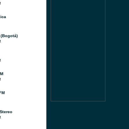
M
ica
 (Bogotá)
M
M
FM
M
FM
 Stereo
M