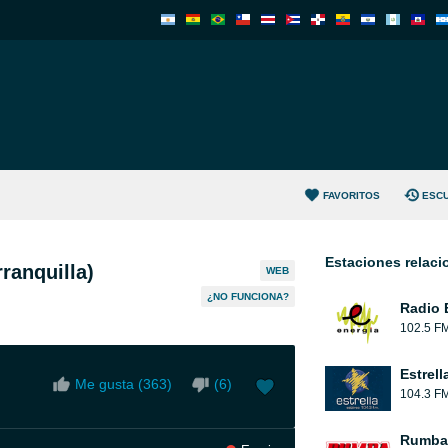
FAVORITOS
ESC
Estaciones relac
ranquilla)
WEB
¿NO FUNCIONA?
Radio 
102.5 F
Estrell
Me gusta (
363
)
(
6
)
104.3 F
Rumba 