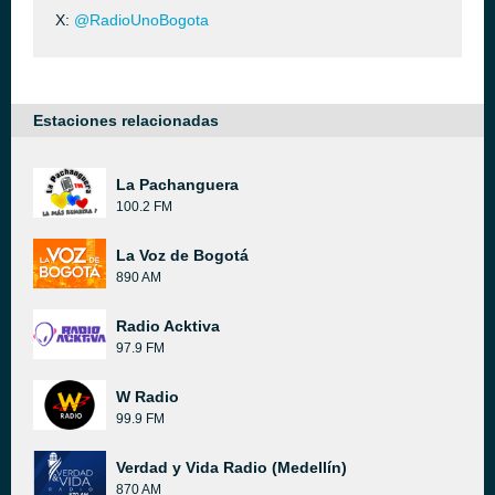
X:
@RadioUnoBogota
Estaciones relacionadas
La Pachanguera
100.2 FM
La Voz de Bogotá
890 AM
Radio Acktiva
97.9 FM
W Radio
99.9 FM
Verdad y Vida Radio (Medellín)
870 AM