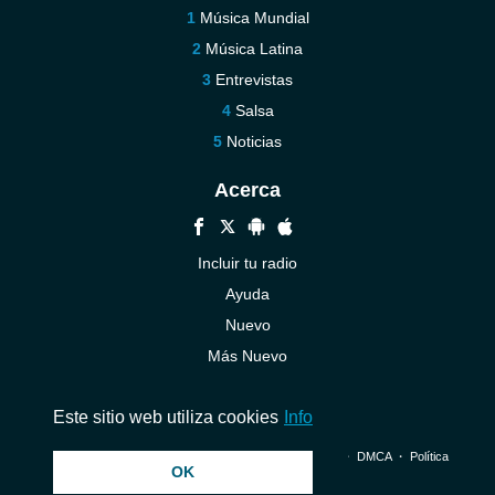
Música Mundial
Música Latina
Entrevistas
Salsa
Noticias
Acerca
Incluir tu radio
Ayuda
Nuevo
Más Nuevo
Contáctenos
Este sitio web utiliza cookies
Info
© 2026 InstantAudio. Reservados todos los derechos. ・
DMCA
・
Política
OK
de privacidad