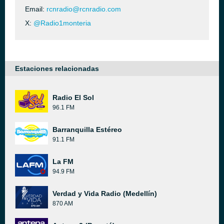
Email:
rcnradio@rcnradio.com
X:
@Radio1monteria
Estaciones relacionadas
Radio El Sol
96.1 FM
Barranquilla Estéreo
91.1 FM
La FM
94.9 FM
Verdad y Vida Radio (Medellín)
870 AM