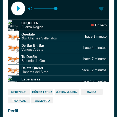
COQUETA
En vivo
Fuerza Regida
Quédate
hace 1 minuto
Los Chiches Vallenatos
De Bar En Bar
hace 4 minutos
Various Artists
Tu Dueño
hace 7 minutos
Binomio de Oro
Dejate Querer
hace 12 minutos
Llaneros del Alma
Esperanzas
hace 15 minutos
Pecos
El Poquitico - En Vivo
hace 16 minutos
MERENGUE
MÚSICA LATINA
MÚSICA MUNDIAL
SALSA
El Imperio de Cartagena
TROPICAL
VALLENATO
Electro Fantasy 2
hace 16 minutos
CadeteMaxR24
Perfil
La Toxica
hace 16 minutos
InsRK