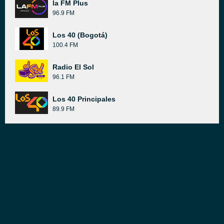
la FM Plus
96.9 FM
Los 40 (Bogotá)
100.4 FM
Radio El Sol
96.1 FM
Los 40 Principales
89.9 FM