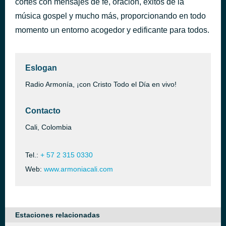
cortes con mensajes de fe, oración, éxitos de la
Cristhoper Henrry
música gospel y mucho más, proporcionando en todo
hace 35 minutos
Pum pum
momento un entorno acogedor y edificante para todos.
Eslogan
Radio Armonía, ¡con Cristo Todo el Día en vivo!
Contacto
Cali, Colombia
Tel.:
+ 57 2 315 0330
Web:
www.armoniacali.com
Estaciones relacionadas