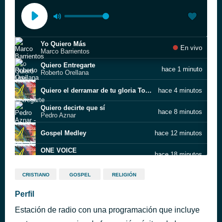
Yo Quiero Más
En vivo
Marco Barrientos
Quiero Entregarte
hace 1 minuto
Roberto Orellana
Quiero el derramar de tu gloria Tommy RosarIO ALAB
hace 4 minutos
Quiero decirte que sí
hace 8 minutos
Pedro Aznar
Gospel Medley
hace 12 minutos
ONE VOICE
hace 18 minutos
Cristo Vive
Eres Tu Mi Señor
hace 23 minutos
CRISTIANO
GOSPEL
RELIGIÓN
ANDY ALEMANY & MATT MAHER
Perfil
NEQUI ARMONIA
hace 27 minutos
Estación de radio con una programación que incluye
Pista 01
hace 30 minutos
cbi