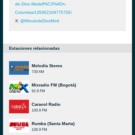
de-Dios-Medell%C3%ADn-
Colombia/135952169775755/
X:
@MinutodeDiosMed
Estaciones relacionadas
Melodía Stereo
730 AM
Mixradio FM (Bogotá)
92.9 FM
Caracol Radio
100.9 FM
Rumba (Santa Marta)
106.9 FM