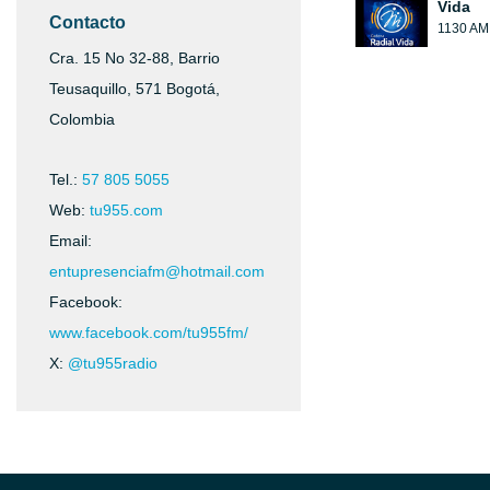
Vida
Contacto
1130 AM
Cra. 15 No 32-88, Barrio
Teusaquillo, 571 Bogotá,
Colombia
Tel.:
57 805 5055
Web:
tu955.com
Email:
entupresenciafm@hotmail.com
Facebook:
www.facebook.com/tu955fm/
X:
@tu955radio