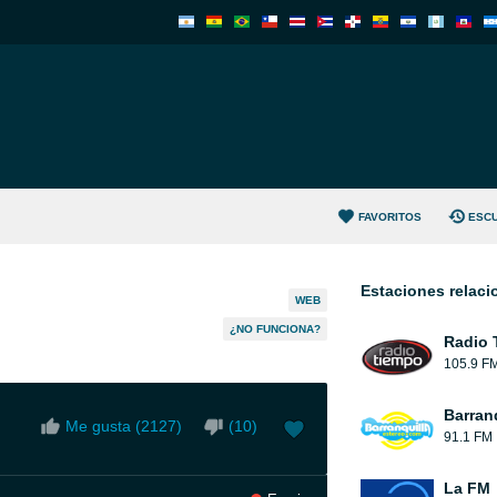
FAVORITOS
ESC
Estaciones relac
WEB
¿NO FUNCIONA?
Radio 
105.9 F
Barran
Me gusta (
2127
)
(
10
)
91.1 FM
La FM