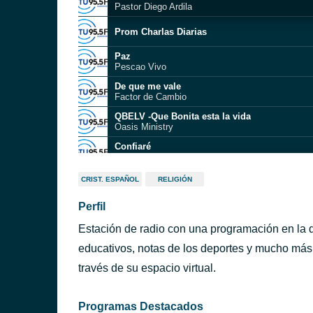
Pastor Diego Ardila
Prom Charlas Diarias
Paz
Pescao Vivo
De que me vale
Factor de Cambio
QBELV -Que Bonita esta la vida
Oasis Ministry
Confiaré
Andy Blue
Taba Lloviendo
CRIST. ESPAÑOL
RELIGIÓN
Omy Alka
Perfil
Pasa la página
Triple Seven
Estación de radio con una programación en la q
Lo que dijo el Señor
Alex Zurdo
educativos, notas de los deportes y mucho más,
Me enamoré
través de su espacio virtual.
El Klan de Porfi
Programas Destacados