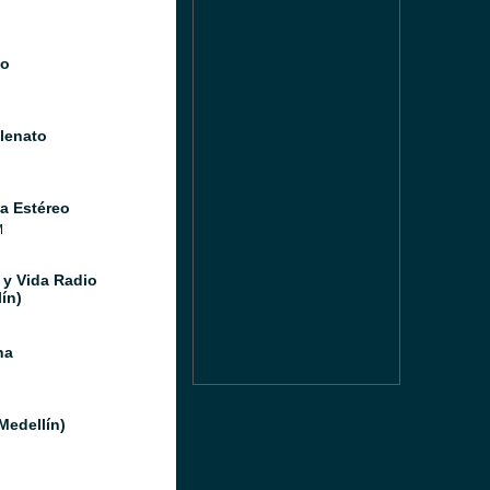
io
llenato
a Estéreo
M
 y Vida Radio
ín)
na
Medellín)