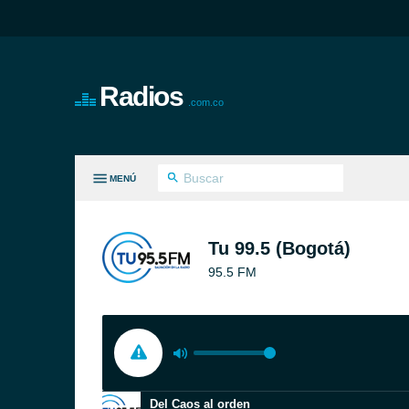
Radios
.com.co
MENÚ
S GÉNEROS
Tu 99.5 (Bogotá)
95.5 FM
Del Caos al orden