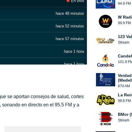
En vivo
94.9 FM
hace 48 minutos
W Rad
99.9 FM
hace 52 minutos
123 Va
hace 57 minutos
Stream
hace 1 hora
Candel
101.9 F
hace 1 hora
Verdad
hace 1 hora
(Medell
870 AM
hace 1 hora
La Rei
ue se aportan consejos de salud, cortes
98.6 FM
hace 1 hora
 sonando en directo en el 95.5 FM y a
BMor (
hace 1 hora
Stream