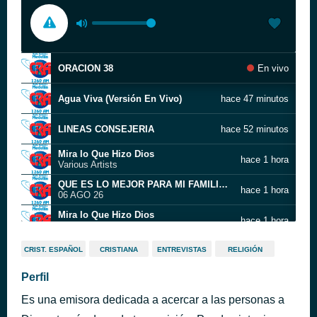
ORACION 38
En vivo
Agua Viva (Versión En Vivo)
hace 47 minutos
LINEAS CONSEJERIA
hace 52 minutos
Mira lo Que Hizo Dios
hace 1 hora
Various Artists
QUE ES LO MEJOR PARA MI FAMILIA 1 - Ap John Quevedo
hace 1 hora
06 AGO 26
Mira lo Que Hizo Dios
hace 1 hora
Various Artists
SECC - Palabras de sabiduria
hace 1 hora
CRIST. ESPAÑOL
CRISTIANA
ENTREVISTAS
RELIGIÓN
CCJ
JINGLE - Cita con Jesus
Perfil
hace 1 hora
CCJ
Es una emisora dedicada a acercar a las personas a
Ven, Es Hora de Adorarle
hace 2 horas
Various Artists