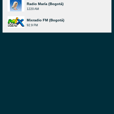
Radio María (Bogotá)
1220 AM
Mixradio FM (Bogotá)
92.9 FM