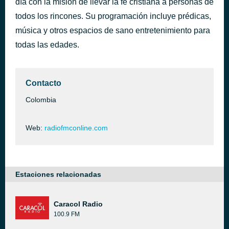
día con la misión de llevar la fe cristiana a personas de
Pista 10
todos los rincones. Su programación incluye prédicas,
hace 3 horas
CANTARE DE TU AMOR
música y otros espacios de sano entretenimiento para
todas las edades.
Contacto
Colombia
Web:
radiofmconline.com
Estaciones relacionadas
Caracol Radio
100.9 FM