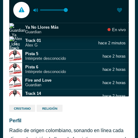
Ya No Llores Más
En vivo
Guardian
Track 01
hace 2 minutos
Alex G
Pista 5
hace 2 horas
Intérprete desconocido
Pista 6
hace 2 horas
Intérprete desconocido
Fire and Love
hace 2 horas
Guardian
Track 14
hace 2 horas
alex campos
TRACK 13
hace 2 horas
CRISTIANO
RELIGIÓN
Alex Warren
Track 16
Perfil
hace 3 horas
alex campos
Radio de origen colombiano, sonando en línea cada
Pista 2
hace 3 horas
VENGO A TI