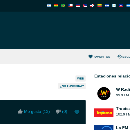
FAVORITOS
ESC
Estaciones relac
WEB
¿NO FUNCIONA?
W Rad
99.9 FM
Tropic
Me gusta (
13
)
(
0
)
102.9 F
La FM