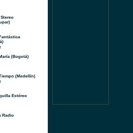
 Stereo
upar)
Fantástica
á)
M
María (Bogotá)
Tiempo (Medellín)
M
quilla Estéreo
 Radio