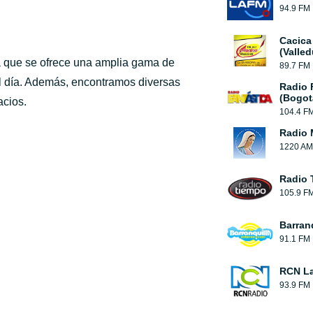
94.9 FM
Cacica
(Valled
a que se ofrece una amplia gama de
89.7 FM
el día. Además, encontramos diversas
Radio 
(Bogot
acios.
104.4 F
Radio 
1220 AM
Radio 
105.9 F
Barran
91.1 FM
RCN La
93.9 FM