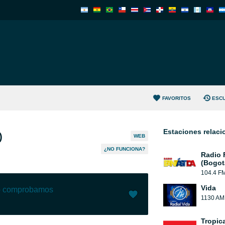
FAVORITOS
ESC
Estaciones relac
)
WEB
¿NO FUNCIONA?
Radio 
(Bogot
104.4 F
Vida
lo comprobamos
1130 AM
Me gusta (
93
)
(
2
)
Tropic