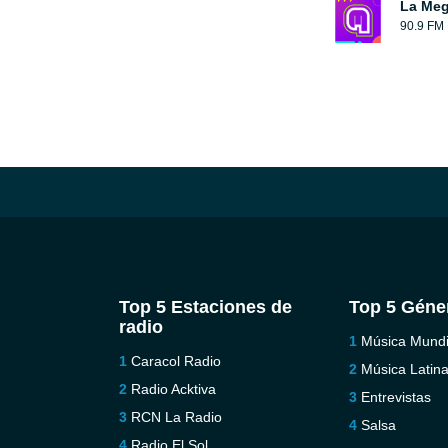
La Me
90.9 FM
Top 5 Estaciones de
Top 5 Géne
radio
Música Mundi
Caracol Radio
Música Latin
Radio Acktiva
Entrevistas
RCN La Radio
Salsa
Radio El Sol