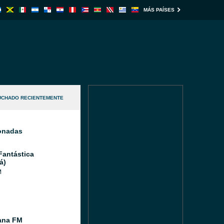
MÁS PAÍSES
UCHADO RECIENTEMENTE
ionadas
Fantástica
á)
M
ana FM