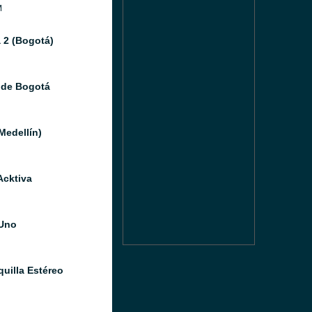
M
 2 (Bogotá)
 de Bogotá
Medellín)
Acktiva
Uno
quilla Estéreo