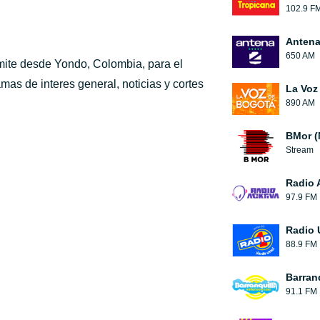
102.9 F
Antena
650 AM
smite desde Yondo, Colombia, para el
amas de interes general, noticias y cortes
La Voz
890 AM
BMor (
Stream
Radio 
97.9 FM
Radio 
88.9 FM
Barran
91.1 FM