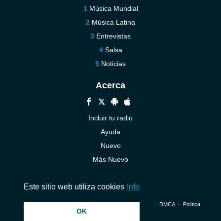
Música Mundial
Música Latina
Entrevistas
Salsa
Noticias
Acerca
Incluir tu radio
Ayuda
Nuevo
Más Nuevo
Contáctenos
Este sitio web utiliza cookies
Info
© 2026 InstantAudio. Reservados todos los derechos. ・
DMCA
・
Política
OK
de privacidad