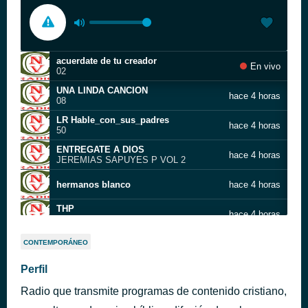
acuerdate de tu creador
En vivo
02
UNA LINDA CANCION
hace 4 horas
08
LR Hable_con_sus_padres
hace 4 horas
50
ENTREGATE A DIOS
hace 4 horas
JEREMIAS SAPUYES P VOL 2
hermanos blanco
hace 4 horas
THP
hace 4 horas
Bartimeo
Bendito Sea Jesus_RP
hace 5 horas
CONTEMPORÁNEO
007
Alborada_RP
Perfil
hace 5 horas
005
Radio que transmite programas de contenido cristiano,
VFH_2018-02-23_1694_Dependa de Dios, Día 3 de 6
hace 5 horas