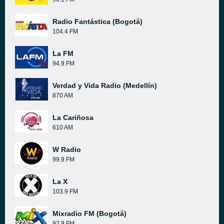
Radio Fantástica (Bogotá)
104.4 FM
La FM
94.9 FM
Verdad y Vida Radio (Medellín)
870 AM
La Cariñosa
610 AM
W Radio
99.9 FM
La X
103.9 FM
Mixradio FM (Bogotá)
92.9 FM