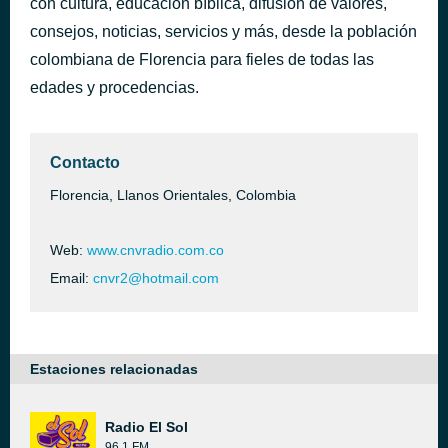
con cultura, educacion bíblica, difusión de valores,
Entrada Orogramas.DGE
consejos, noticias, servicios y más, desde la población
hace 5 horas
02
colombiana de Florencia para fieles de todas las
edades y procedencias.
Contacto
Florencia, Llanos Orientales, Colombia
Web:
www.cnvradio.com.co
Email:
cnvr2@hotmail.com
Estaciones relacionadas
Radio El Sol
96.1 FM