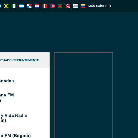
MÁS PAÍSES
UCHADO RECIENTEMENTE
ionadas
ana FM
M
 y Vida Radio
ín)
io FM (Bogotá)