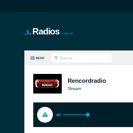
Radios
.com.co
MENÚ
S GÉNEROS
Rencordradio
Stream