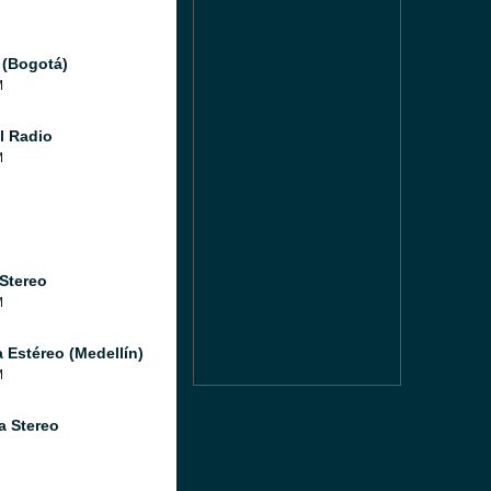
 (Bogotá)
M
l Radio
M
 Stereo
M
a Estéreo (Medellín)
M
a Stereo