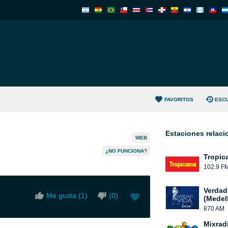
FAVORITOS
ESC
Estaciones relac
WEB
¿NO FUNCIONA?
Tropic
102.9 F
Verdad
Me gusta (
1
)
(
0
)
(Medell
870 AM
Mixrad