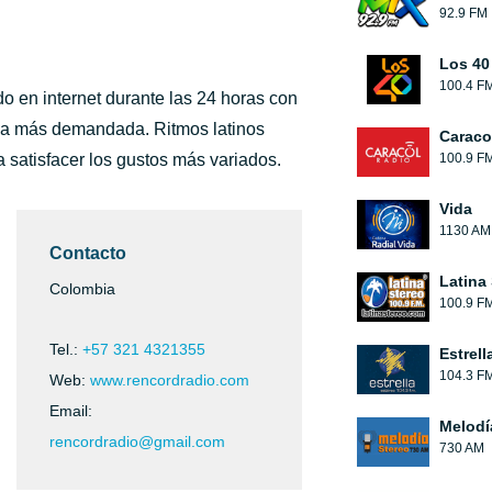
92.9 FM
Los 40
100.4 F
o en internet durante las 24 horas con
ica más demandada. Ritmos latinos
Caraco
 satisfacer los gustos más variados.
100.9 F
Vida
1130 AM
Contacto
Latina
Colombia
100.9 F
Tel.:
+57 321 4321355
Estrell
104.3 F
Web:
www.rencordradio.com
Email:
Melodí
rencordradio@gmail.com
730 AM