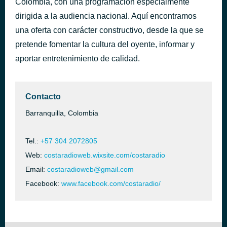
Colombia, con una programación especialmente
A Donde Iras
dirigida a la audiencia nacional. Aquí encontramos
hace 6 horas
Puerto Rican Power
una oferta con carácter constructivo, desde la que se
pretende fomentar la cultura del oyente, informar y
aportar entretenimiento de calidad.
Contacto
Barranquilla, Colombia
Tel.:
+57 304 2072805
Web:
costaradioweb.wixsite.com/costaradio
Email:
costaradioweb@gmail.com
Facebook:
www.facebook.com/costaradio/