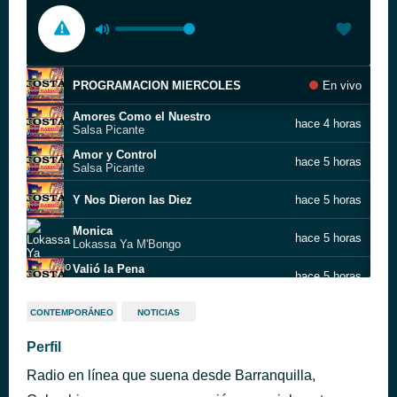
PROGRAMACION MIERCOLES
En vivo
Amores Como el Nuestro
hace 4 horas
Salsa Picante
Amor y Control
hace 5 horas
Salsa Picante
Y Nos Dieron las Diez
hace 5 horas
Monica
hace 5 horas
Lokassa Ya M'Bongo
Valió la Pena
hace 5 horas
Salsa Picante
Quimbara
hace 5 horas
CONTEMPORÁNEO
NOTICIAS
Johnny Pacheco
Marie Jose
Perfil
hace 5 horas
Lokassa Ya M'Bongo
Radio en línea que suena desde Barranquilla,
Deseándote
hace 5 horas
Frankie Ruiz