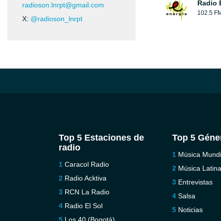
Radio 
radioson.lnrpt@gmail.com
102.5 F
X:
@radioson_lnrpt
Top 5 Estaciones de
Top 5 Géne
radio
Música Mundi
Caracol Radio
Música Latin
Radio Acktiva
Entrevistas
RCN La Radio
Salsa
Radio El Sol
Noticias
Los 40 (Bogotá)