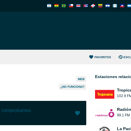
FAVORITOS
ESC
Estaciones relac
WEB
¿NO FUNCIONA?
Tropic
102.9 F
Radión
lo comprobamos
99.1 FM
Me gusta (
5
)
(
0
)
La Pac