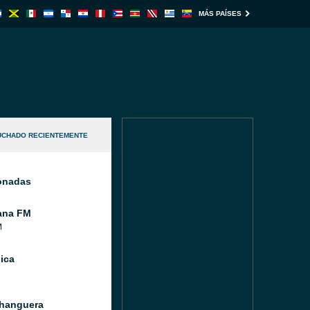
MÁS PAÍSES
UCHADO RECIENTEMENTE
ionadas
ana FM
M
ica
hanguera