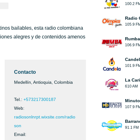
100.2 F
Radio 
105.9 F
tinos bailables, esta radio colombiana
cciones alegres y de contenidos amenos
Rumba 
106.9 F
Candel
101.9 F
Contacto
La Car
Medellín, Antioquia, Colombia
610 AM
Tel.:
+573217300187
Minuto
107.9 F
Web:
radiosonlnrpt.wixsite.com/radio
Barran
son
91.1 FM
Email: