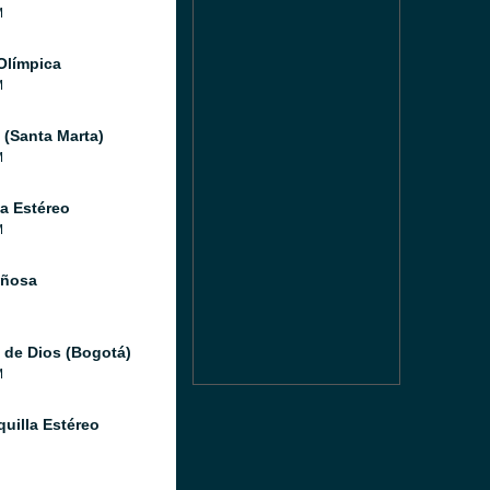
M
Olímpica
M
(Santa Marta)
M
a Estéreo
M
iñosa
 de Dios (Bogotá)
M
quilla Estéreo