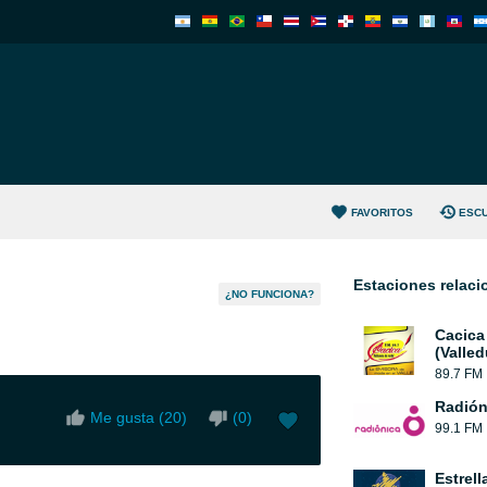
FAVORITOS
ESC
Estaciones relac
¿NO FUNCIONA?
Cacica
(Valled
89.7 FM
Radión
Me gusta (
20
)
(
0
)
99.1 FM
Estrell