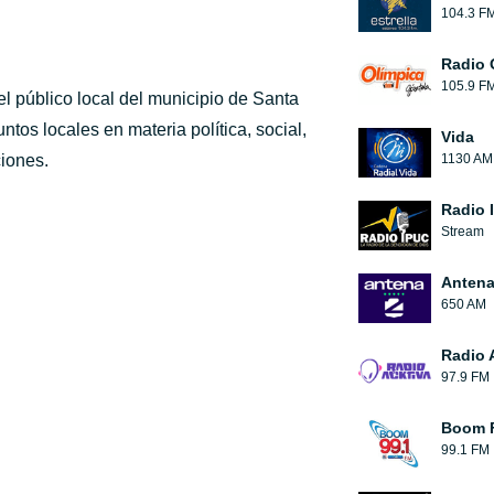
104.3 F
Radio 
105.9 F
l público local del municipio de Santa
tos locales en materia política, social,
Vida
ciones.
1130 AM
Radio 
Stream
Antena
650 AM
Radio 
97.9 FM
Boom 
99.1 FM