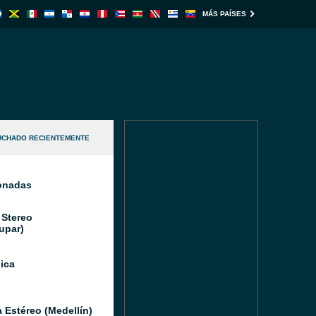
MÁS PAÍSES
UCHADO RECIENTEMENTE
ionadas
 Stereo
upar)
ica
a Estéreo (Medellín)