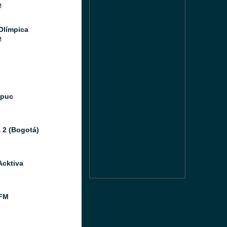
M
Olímpica
M
Ipuc
 2 (Bogotá)
Acktiva
FM