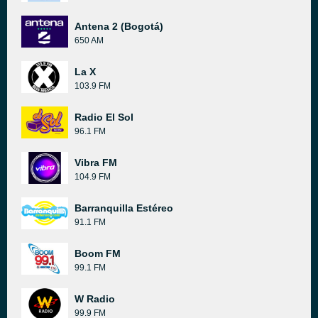
Antena 2 (Bogotá)
650 AM
La X
103.9 FM
Radio El Sol
96.1 FM
Vibra FM
104.9 FM
Barranquilla Estéreo
91.1 FM
Boom FM
99.1 FM
W Radio
99.9 FM