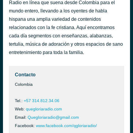
Radio en línea que suena desde Colombia para el
Sueño de Morir (En Vivo)
hace 51 minutos
mundo entero, llevando a los oyentes de habla
Alex Campos WwW.LibreriaNazareth.NeT
hispana una amplia variedad de contenidos
relacionados con la fe cristiana. Aquí encontramos
cada día segmentos con enseñanzas, alabanzas,
tertulia, música de adoración y otros espacios de sano
entretenimiento para toda la familia.
Contacto
Colombia
Tel.:
+57 314.812.34.06
Web:
quegloriaradio.com
Email:
Quegloriaradio@gmail.com
Facebook:
www.facebook.com/qgloriaradio/