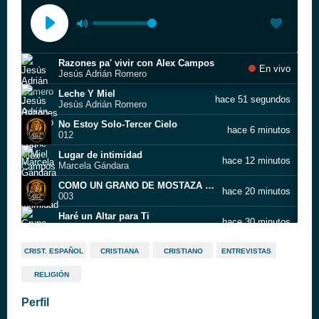
Razones pa' vivir con Alex Campos
En vivo
Jesús Adrián Romero
Leche Y Miel
hace 51 segundos
Jesús Adrián Romero
No Estoy Solo-Tercer Cielo
hace 6 minutos
012
Lugar de intimidad
hace 12 minutos
Marcela Gándara
COMO UN GRANO DE MOSTAZA (ALABANZA)
hace 20 minutos
003
Haré un Altar para Ti
hace 30 minutos
Grupo Inspiración
Solo tú
hace 34 minutos
CRIST. ESPAÑOL
CRISTIANA
CRISTIANO
ENTREVISTAS
Jaci Velasquez
RELIGIÓN
ANNETTE MORENO-angel guardian
hace 43 minutos
022
Perfil
algo grande viene-ruth mixter
hace 46 minutos
021