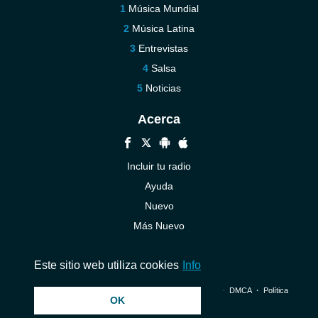
Música Mundial
Música Latina
Entrevistas
Salsa
Noticias
Acerca
Incluir tu radio
Ayuda
Nuevo
Más Nuevo
Contáctenos
Este sitio web utiliza cookies
Info
© 2026 InstantAudio. Reservados todos los derechos. ・
DMCA
・
Política
OK
de privacidad