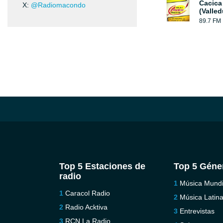
Cacica
X:
@Radiomacondo
(Valled
89.7 FM
Top 5 Estaciones de
Top 5 Géne
radio
Música Mundi
Caracol Radio
Música Latin
Radio Acktiva
Entrevistas
RCN La Radio