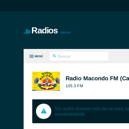
Radios
.com.co
MENÚ
S GÉNEROS
Radio Macondo FM (Cal
105.3 FM
Sin audio durante más de un mes, 
semanalmente