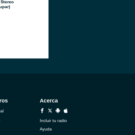
 Stereo
upar)
ros
Acerca
al
a
Incluir tu radio
Ayuda