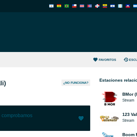
FAVORITOS
ESC
Estaciones relac
i)
¿NO FUNCIONA?
BMor (
Stream
123 Va
lo comprobamos
Stream
Me gusta (
78
)
(
3
)
Boom 