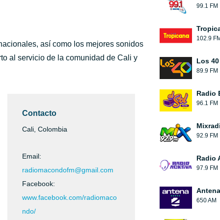
99.1 FM
Tropic
102.9 F
rnacionales, así como los mejores sonidos
to al servicio de la comunidad de Cali y
Los 40
89.9 FM
Radio 
96.1 FM
Contacto
Mixrad
Cali, Colombia
92.9 FM
Email:
Radio 
97.9 FM
radiomacondofm@gmail.com
Facebook:
Antena
www.facebook.com/radiomaco
650 AM
ndo/