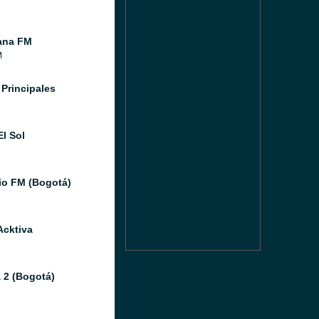
ana FM
M
 Principales
El Sol
io FM (Bogotá)
Acktiva
 2 (Bogotá)