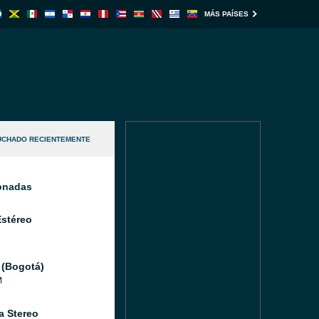
MÁS PAÍSES
UCHADO RECIENTEMENTE
ionadas
Estéreo
 (Bogotá)
M
a Stereo