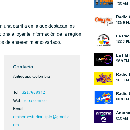
730 AM
Radio 
105.9 F
n una parrilla en la que destacan los
iona al oyente información de la región
La Pac
os de entretenimiento variado.
100.2 F
La FM 
96.9 FM
Contacto
Radio 
Antioquia, Colombia
96.1 FM
Tel.:
3217658342
Radio 
88.9 FM
Web:
reea.com.co
Email:
Antena
emisoraestudiantilpto@gmail.c
650 AM
om