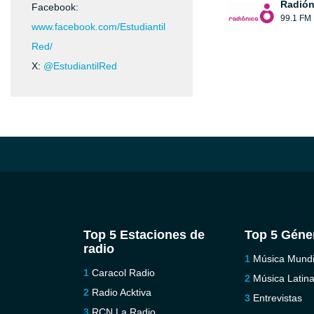
Radión
Facebook:
99.1 FM
www.facebook.com/Estudiantil
Red/
X:
@EstudiantilRed
Top 5 Estaciones de
Top 5 Géne
radio
Música Mundi
Caracol Radio
Música Latin
Radio Acktiva
Entrevistas
RCN La Radio