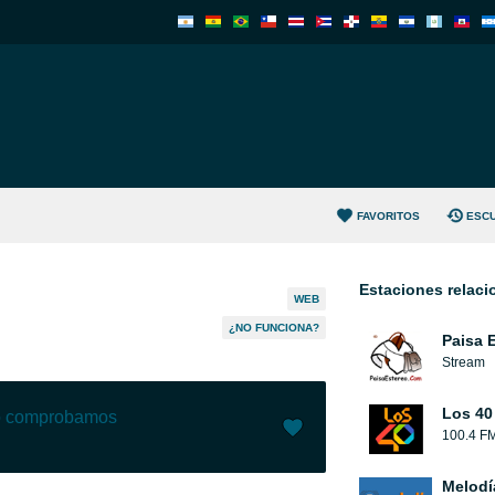
FAVORITOS
ESC
Estaciones relac
WEB
¿NO FUNCIONA?
Paisa 
Stream
Los 40
lo comprobamos
100.4 F
Me gusta (
6
)
(
0
)
Melodí