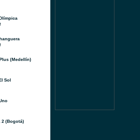
Olímpica
M
hanguera
M
Plus (Medellín)
El Sol
Uno
 2 (Bogotá)