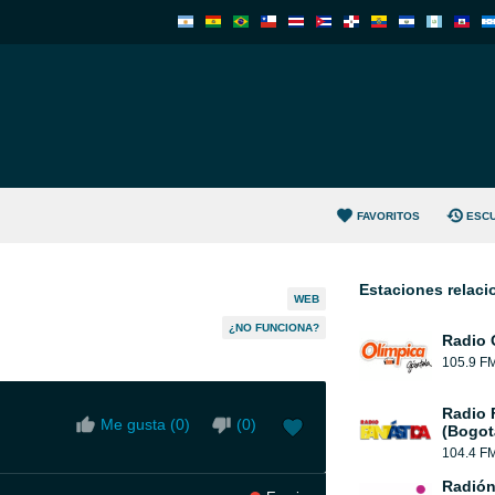
FAVORITOS
ESC
Estaciones relac
WEB
¿NO FUNCIONA?
Radio 
105.9 F
Radio 
Me gusta (
0
)
(
0
)
(Bogot
104.4 F
Radión