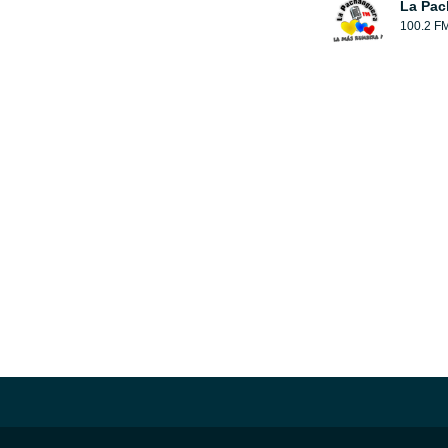
La Pac
100.2 F