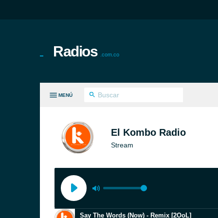
Radios
.com.co
MENÚ
S GÉNEROS
El Kombo Radio
Stream
Say The Words (Now) - Remix [2OoL]