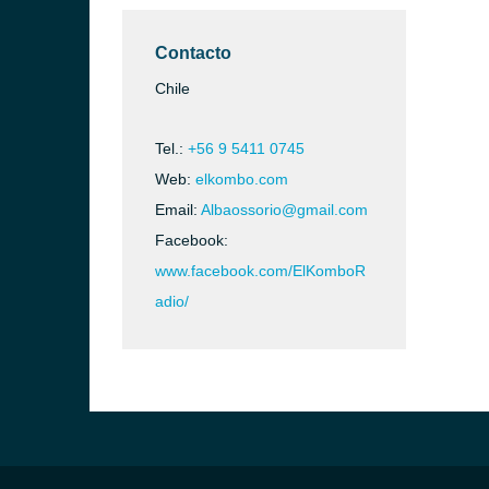
Contacto
Chile
Tel.:
+56 9 5411 0745
Web:
elkombo.com
Email:
Albaossorio@gmail.com
Facebook:
www.facebook.com/ElKomboR
adio/