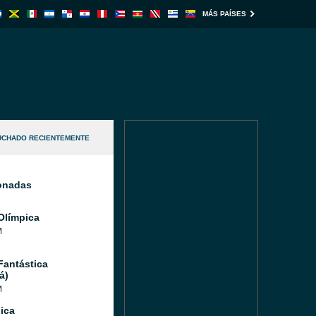
MÁS PAÍSES
UCHADO RECIENTEMENTE
ionadas
Olímpica
M
Fantástica
á)
M
ica