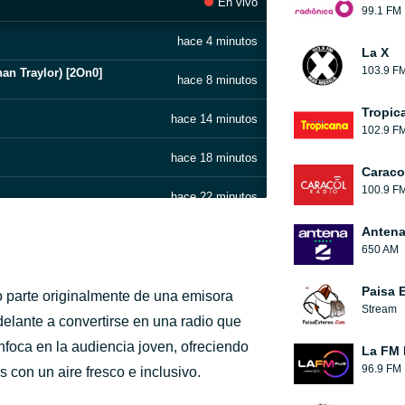
En vivo
99.1 FM
hace 4 minutos
La X
103.9 F
an Traylor) [2On0]
hace 8 minutos
Tropic
hace 14 minutos
102.9 F
hace 18 minutos
Caraco
100.9 F
hace 22 minutos
Antena
hace 29 minutos
650 AM
hace 36 minutos
Paisa 
o parte originalmente de una emisora
Stream
hace 41 minutos
elante a convertirse en una radio que
foca en la audiencia joven, ofreciendo
La FM 
hace 47 minutos
96.9 FM
 con un aire fresco e inclusivo.