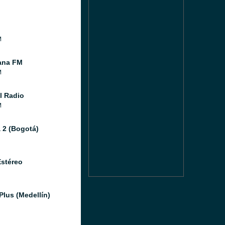
M
ana FM
M
l Radio
M
 2 (Bogotá)
Estéreo
Plus (Medellín)