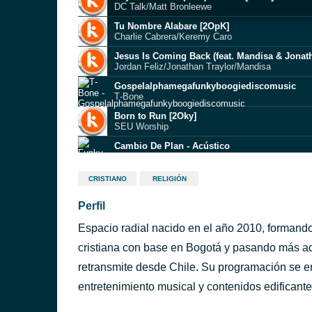
DC Talk/Matt Bronleewe
Tu Nombre Alabare [2OpK]
Charlie Cabrera/Keremy Caro
Jesus Is Coming Back (feat. Mandisa & Jonath
Jordan Feliz/Jonathan Traylor/Mandisa
Gospelalphamegafunkyboogiediscomusic
T‐Bone
Born to Run [2Oky]
SEU Worship
Cambio De Plan - Acústico
Funky
Good (Adam & Eve)
CRISTIANO
RELIGIÓN
Matthew West
Perfil
Until Grace
Tauren Wells
Espacio radial nacido en el año 2010, formand
I Will Lift My Eyes [2OmK]
Neon Feather/NEON Worship/Sajan Nauriyal
cristiana con base en Bogotá y pasando más ad
If I Don't Got You
retransmite desde Chile. Su programación se en
Strings And Heart
entretenimiento musical y contenidos edificantes