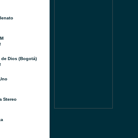
llenato
FM
M
 de Dios (Bogotá)
M
Uno
a Stereo
ga