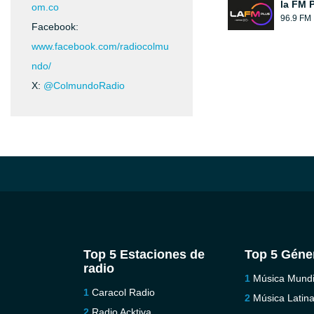
la FM 
om.co
96.9 FM
Facebook:
www.facebook.com/radiocolmu
ndo/
X:
@ColmundoRadio
Top 5 Estaciones de
Top 5 Géne
radio
Música Mundi
Caracol Radio
Música Latin
Radio Acktiva