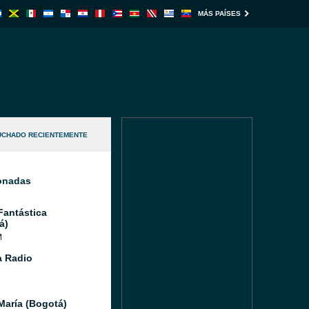
MÁS PAÍSES
UCHADO RECIENTEMENTE
ionadas
Fantástica
á)
M
 Radio
María (Bogotá)