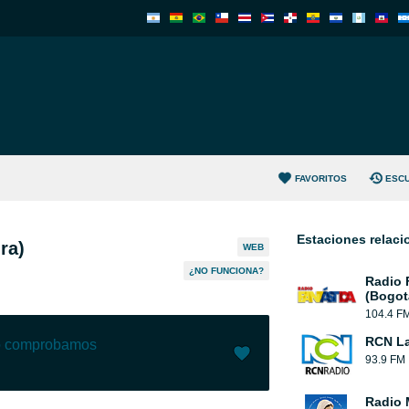
FAVORITOS
ESC
Estaciones relac
ra)
WEB
¿NO FUNCIONA?
Radio 
(Bogot
104.4 F
RCN La
lo comprobamos
93.9 FM
Me gusta (
24
)
(
0
)
Radio 