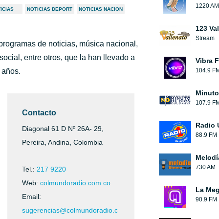
1220 AM
ICIAS
NOTICIAS DEPORT
NOTICIAS NACION
123 Va
Stream
programas de noticias, música nacional,
ocial, entre otros, que la han llevado a
Vibra 
 años.
104.9 F
Minuto
107.9 F
Contacto
Radio 
Diagonal 61 D Nº 26A- 29,
88.9 FM
Pereira, Andina, Colombia
Melodí
730 AM
Tel.:
217 9220
Web:
colmundoradio.com.co
La Me
Email:
90.9 FM
sugerencias@colmundoradio.c