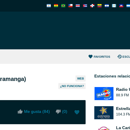
FAVORITOS
ESC
Estaciones relac
aramanga)
WEB
¿NO FUNCIONA?
Radio 
88.9 FM
Estrell
Me gusta (
84
)
(
0
)
104.3 F
La Car