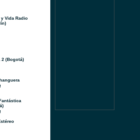
 y Vida Radio
ín)
 2 (Bogotá)
hanguera
M
Fantástica
á)
M
Estéreo