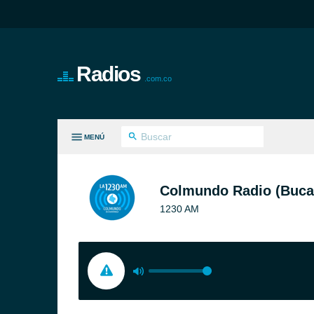
Radios
.com.co
MENÚ
S GÉNEROS
Colmundo Radio (Buc
1230 AM