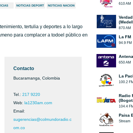
610 AM
ICIAS
NOTICIAS DEPORT
NOTICIAS NACION
Verdad
(Medell
nimiento, tertulia y deportes a lo largo
870 AM
 ameno para complacer a todoel público en
La FM
94.9 FM
Antena
650 AM
Contacto
La Pac
Bucaramanga, Colombia
100.2 F
Tel.:
217 9220
Radio 
(Bogot
Web:
la1230am.com
104.4 F
Email:
Paisa 
sugerencias@colmundoradio.c
Stream
om.co