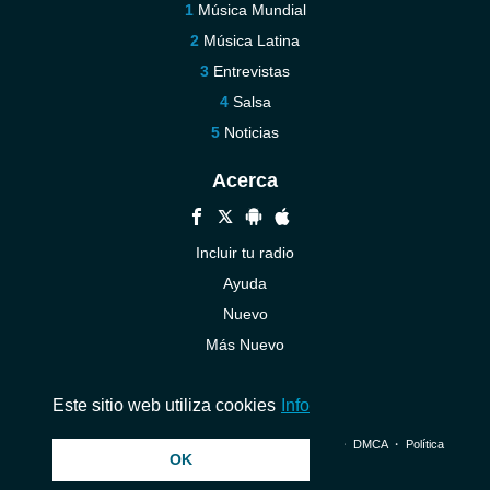
Música Mundial
Música Latina
Entrevistas
Salsa
Noticias
Acerca
Incluir tu radio
Ayuda
Nuevo
Más Nuevo
Contáctenos
Este sitio web utiliza cookies
Info
© 2026 InstantAudio. Reservados todos los derechos. ・
DMCA
・
Política
OK
de privacidad