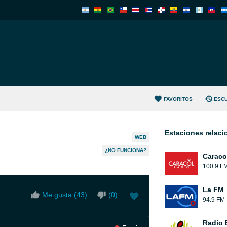
FAVORITOS
ESC
Estaciones relac
WEB
¿NO FUNCIONA?
Caraco
100.9 F
La FM
Me gusta (
43
)
(
0
)
94.9 FM
Radio 