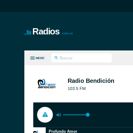
Radios
.com.co
MENÚ
S GÉNEROS
Radio Bendición
103.5 FM
Profundo Amor