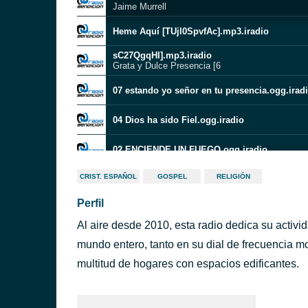
Jaime Murrell
Heme Aquí [TUjl0SpvfAc].mp3.iradio
sC27QgqHI].mp3.iradio
Grata y Dulce Presencia [6
07 estando yo señor en tu presencia.ogg.irad
04 Dios ha sido Fiel.ogg.iradio
02 ENCIENDE UN FUEGO.ogg.iradio
Cristo Reina
CRIST. ESPAÑOL
GOSPEL
RELIGIÓN
Jaime Murrell
Perfil
XEumkDM].mp3.iradio
Fuiste Tú [aFM
Al aire desde 2010, esta radio dedica su activid
DECLARAMOS TU MAJESTAD
CUMPLIDORES DE PROMESAS
mundo entero, tanto en su dial de frecuencia m
multitud de hogares con espacios edificantes.
Encontré ( Luis concepción) 2020 [L_mGicOjW