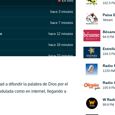
En vivo
102.5 F
hace 3 minutos
Paisa 
Stream
hace 7 minutos
Bésam
io
hace 12 minutos
94.9 FM
hace 18 minutos
Estrell
104.3 F
hace 22 minutos
Radio 
hace 27 minutos
1220 AM
hace 32 minutos
Radio 
ad a difundir la palabra de Dios por el
105.9 F
hace 37 minutos
odulada como en internet, llegando a
W Rad
Ig].mp3.iradio
hace 42 minutos
99.9 FM