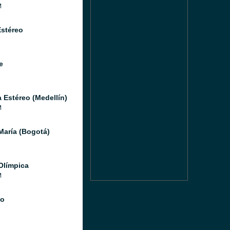
M
Estéreo
e
a Estéreo (Medellín)
M
María (Bogotá)
Olímpica
M
io