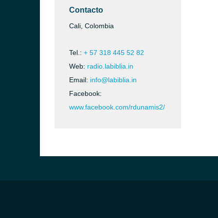
Contacto
Cali, Colombia
Tel.:
+ 57 318 445 52 82
Web:
radio.labiblia.in
Email:
info@labiblia.in
Facebook:
www.facebook.com/rdunamis2/