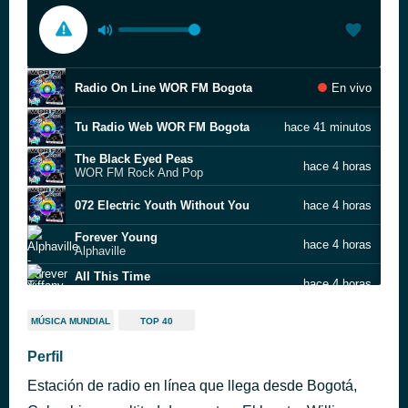
Radio On Line WOR FM Bogota
En vivo
Tu Radio Web WOR FM Bogota
hace 41 minutos
The Black Eyed Peas
hace 4 horas
WOR FM Rock And Pop
072 Electric Youth Without You
hace 4 horas
Forever Young
hace 4 horas
Alphaville
All This Time
hace 4 horas
Tiffany
Why Don't You Get A Job
hace 4 horas
MÚSICA MUNDIAL
TOP 40
The Offspring
Perfil
054 1982. HOT IN THE CITY. BILLY IDOL. EXTERMINATOR MIX
hace 4 horas
Estación de radio en línea que llega desde Bogotá,
Bad Boys
hace 6 horas
Inner Circle