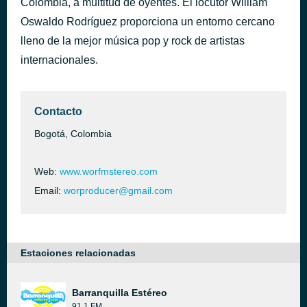
Colombia, a multitud de oyentes. El locutor William
Dancing In The Movies (128 kbps)
Oswaldo Rodríguez proporciona un entorno cercano
hace 6 horas
051 'Footloose'
lleno de la mejor música pop y rock de artistas
internacionales.
Contacto
Bogotá, Colombia
Web:
www.worfmstereo.com
Email:
worproducer@gmail.com
Estaciones relacionadas
Barranquilla Estéreo
91.1 FM