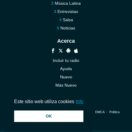
Música Latina
Entrevistas
Salsa
Noticias
Acerca
Incluir tu radio
Ayuda
Nuevo
Más Nuevo
Contáctenos
Este sitio web utiliza cookies
Info
© 2026 InstantAudio. Reservados todos los derechos. ・
DMCA
・
Política
OK
de privacidad