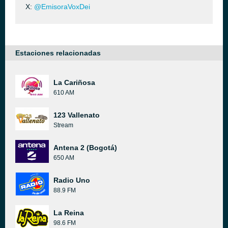
X:
@EmisoraVoxDei
Estaciones relacionadas
La Cariñosa
610 AM
123 Vallenato
Stream
Antena 2 (Bogotá)
650 AM
Radio Uno
88.9 FM
La Reina
98.6 FM