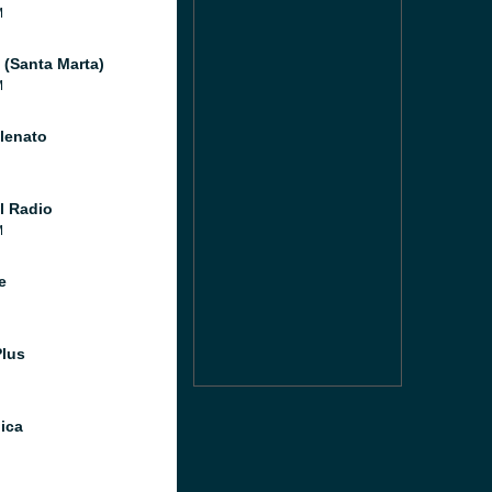
M
(Santa Marta)
M
llenato
l Radio
M
e
Plus
ica