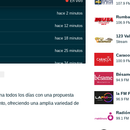
En vivo
107.9 F
hace 2 minutos
Rumba 
106.9 F
hace 12 minutos
123 Va
hace 18 minutos
Stream
hace 25 minutos
Caraco
100.9 F
hace 34 minutos
Bésam
hace 41 minutos
94.9 FM
rb]
hace 47 minutos
la FM 
na todos los días con una propuesta
96.9 FM
hace 52 minutos
ento, ofreciendo una amplia variedad de
Radión
hace 57 minutos
99.1 FM