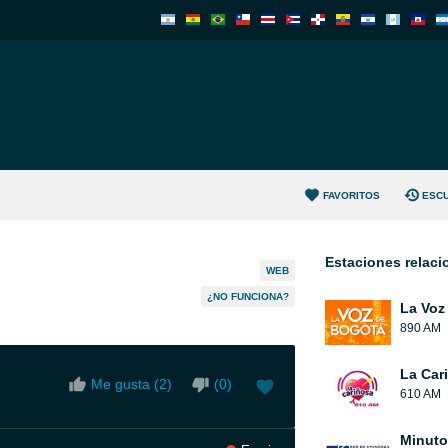
FAVORITOS
ESC
Estaciones relac
WEB
¿NO FUNCIONA?
La Voz
890 AM
La Car
Me gusta (
2
)
(
0
)
610 AM
Minuto