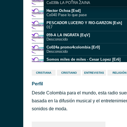
Co039b LA POTRA ZAINA
Hector Ochoa [Esd]
Co040 Pase lo que pase
PESCADOR LUCERO Y RIO-GARZON [Esh]
017
059-A LA INGRATA [EqV]
Desconocido
Co024a promo4colombia [Er0]
Desconocido
Somos miles de miles - Cesar Lopez [Er6]
Co025c Col
Co025e MUCHACHA DE RISA LOCA [Er8]
CRISTIANA
CRISTIANO
ENTREVISTAS
RELIGIÓN
Desconocido
Perfil
Te entrego mi corazón - Cepeda y Fonseca [E
Co026a Col
Desde Colombia para el mundo, esta radio sue
Colombiana [Era]
Co026 Todavia Creo
basada en la difusión musical y el entretenimi
Angelica - Billy Pontoni [Eri]
sonidos de moda.
Co028 Col