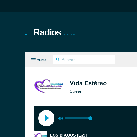
Radios
.com.co
MENÚ
S GÉNEROS
Vida Estéreo
Stream
LOS BRUJOS [Es9]