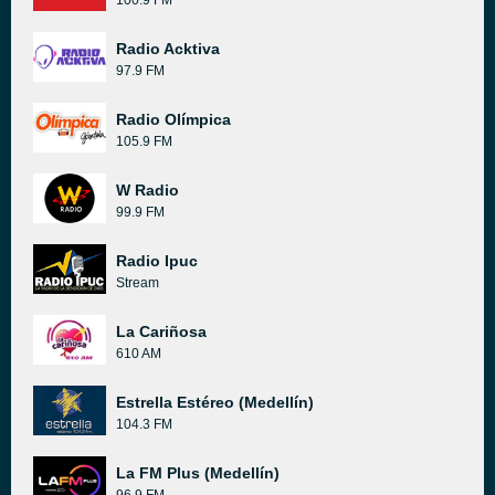
100.9 FM
Radio Acktiva
97.9 FM
Radio Olímpica
105.9 FM
W Radio
99.9 FM
Radio Ipuc
Stream
La Cariñosa
610 AM
Estrella Estéreo (Medellín)
104.3 FM
La FM Plus (Medellín)