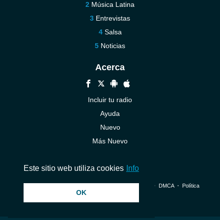
Música Latina
Entrevistas
Salsa
Noticias
Acerca
Incluir tu radio
Ayuda
Nuevo
Más Nuevo
Contáctenos
Este sitio web utiliza cookies
Info
© 2026 InstantAudio. Reservados todos los derechos. ・
DMCA
・
Política
OK
de privacidad