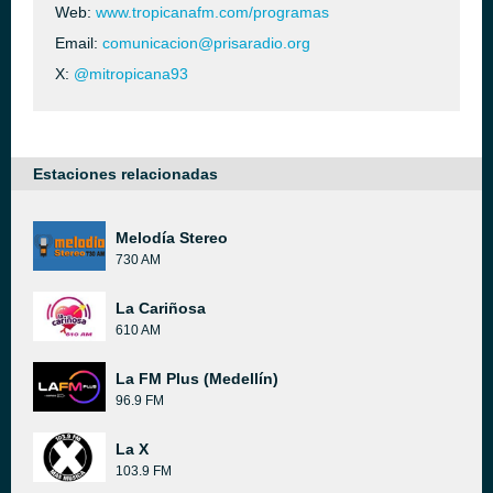
Web:
www.tropicanafm.com/programas
Email:
comunicacion@prisaradio.org
X:
@mitropicana93
Estaciones relacionadas
Melodía Stereo
730 AM
La Cariñosa
610 AM
La FM Plus (Medellín)
96.9 FM
La X
103.9 FM