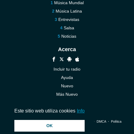
Música Mundial
Música Latina
Entrevistas
Salsa
Noticias
Acerca
Incluir tu radio
Ayuda
Nuevo
Más Nuevo
Contáctenos
Este sitio web utiliza cookies
Info
© 2026 InstantAudio. Reservados todos los derechos. ・
DMCA
・
Política
OK
de privacidad