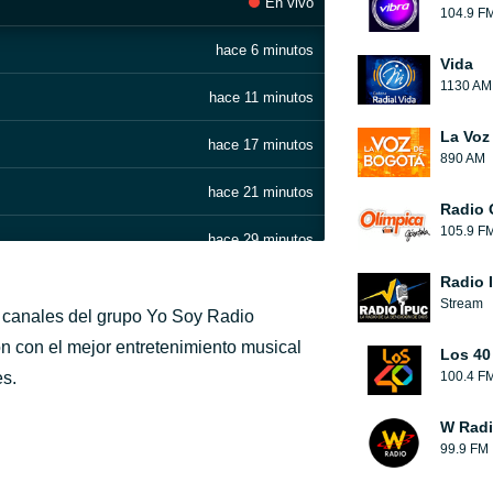
En vivo
104.9 F
hace 6 minutos
Vida
1130 AM
hace 11 minutos
La Voz
hace 17 minutos
890 AM
hace 21 minutos
Radio 
105.9 F
hace 29 minutos
Radio 
hace 34 minutos
Stream
s canales del grupo Yo Soy Radio
hace 41 minutos
 con el mejor entretenimiento musical
Los 40
es.
100.4 F
hace 46 minutos
W Rad
hace 52 minutos
99.9 FM