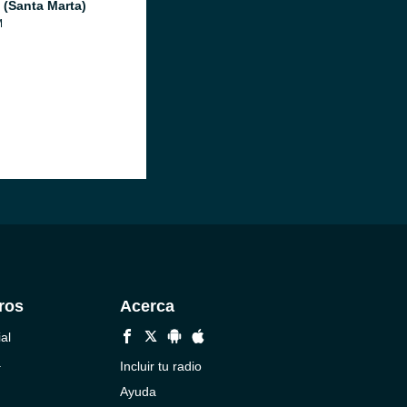
(Santa Marta)
M
ros
Acerca
al
a
Incluir tu radio
Ayuda