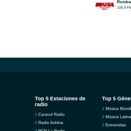
Rumba 
106.9 F
Top 5 Estaciones de
Top 5 Géne
radio
Música Mundi
Caracol Radio
Música Latin
Radio Acktiva
Entrevistas
RCN La Radio