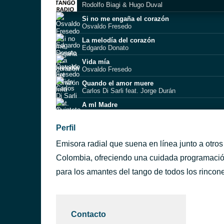
Rodolfo Biagi & Hugo Duval
Si no me engaña el corazón
Osvaldo Fresedo
La melodía del corazón
Edgardo Donato
Vida mía
Osvaldo Fresedo
Quando el amor muere
Carlos Di Sarli feat. Jorge Durán
A mI Madre
Quinteto Pirincho
El día que te fuiste
Perfil
Francisco Canaro
Emisora radial que suena en línea junto a otro
QUIERO VERTE UNA VEZ MÁS
ALFREDO DE ANGELIS, ALBERTO CUELLO
Colombia, ofreciendo una cuidada programación
Canta pajarito
para los amantes del tango de todos los rincon
Orquesta de Carlos Di Sarli
Se fue
Lucio Demare
Contacto