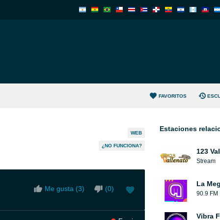
FAVORITOS
ESC
Estaciones relac
WEB
¿NO FUNCIONA?
123 Va
Stream
La Me
Me gusta (
3
)
(
0
)
90.9 FM
Vibra 