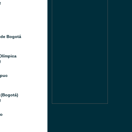
M
 de Bogotá
Olímpica
M
Ipuc
 (Bogotá)
M
io