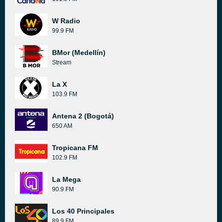
W Radio
99.9 FM
BMor (Medellín)
Stream
La X
103.9 FM
Antena 2 (Bogotá)
650 AM
Tropicana FM
102.9 FM
La Mega
90.9 FM
Los 40 Principales
89.9 FM