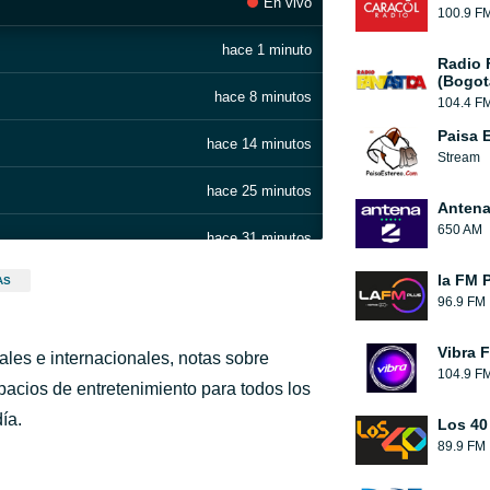
En vivo
100.9 F
hace 1 minuto
Radio 
(Bogot
hace 8 minutos
104.4 F
Paisa 
hace 14 minutos
Stream
hace 25 minutos
Antena
650 AM
hace 31 minutos
la FM 
AS
hace 34 minutos
96.9 FM
hace 37 minutos
Vibra 
ales e internacionales, notas sobre
104.9 F
hace 41 minutos
pacios de entretenimiento para todos los
ía.
Los 40
hace 46 minutos
89.9 FM