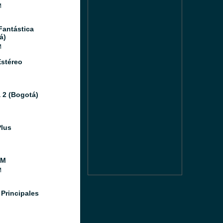
M
Fantástica
á)
M
Estéreo
 2 (Bogotá)
Plus
FM
M
 Principales