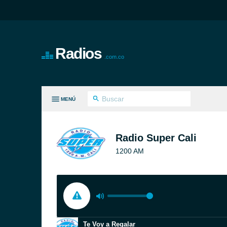
Radios
.com.co
MENÚ
S GÉNEROS
Radio Super Cali
1200 AM
Te Voy a Regalar