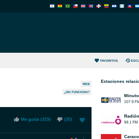
FAVORITOS
ESC
Estaciones relac
WEB
¿NO FUNCIONA?
Minuto
107.9 F
Radión
Me gusta (
329
)
(
20
)
99.1 FM
Caraco