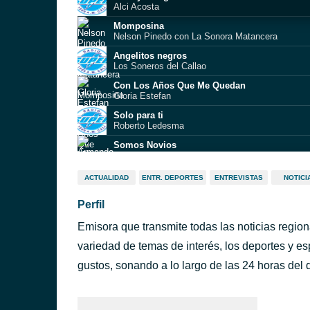
Alci Acosta
Momposina
Nelson Pinedo con La Sonora Matancera
Angelitos negros
Los Soneros del Callao
Con Los Años Que Me Quedan
Gloria Estefan
Solo para ti
Roberto Ledesma
Somos Novios
Armando Manzanero
Burbujas de Amor
ACTUALIDAD
ENTR. DEPORTES
ENTREVISTAS
NOTICI
John Pazos and His Bolero Orchestra
Perfil
Lágrimas y tristezas
Justo Betancourt
Emisora que transmite todas las noticias region
Noches de Cartagena
John Pazos and His Bolero Orchestra
variedad de temas de interés, los deportes y es
Abrázame
gustos, sonando a lo largo de las 24 horas del d
Carlos Guzmán