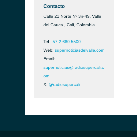
Contacto
Calle 21 Norte Nº 3n-49, Valle
del Cauca , Cali, Colombia
Tel.:
57 2 660 5500
Web:
supernoticiasdelvalle.com
Email:
supernoticias@radiosupercali.c
om
X:
@radiosupercali