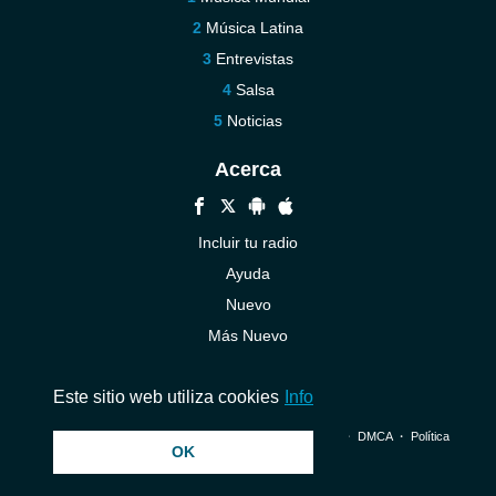
Música Latina
Entrevistas
Salsa
Noticias
Acerca
Incluir tu radio
Ayuda
Nuevo
Más Nuevo
Contáctenos
Este sitio web utiliza cookies
Info
© 2026 InstantAudio. Reservados todos los derechos. ・
DMCA
・
Política
OK
de privacidad