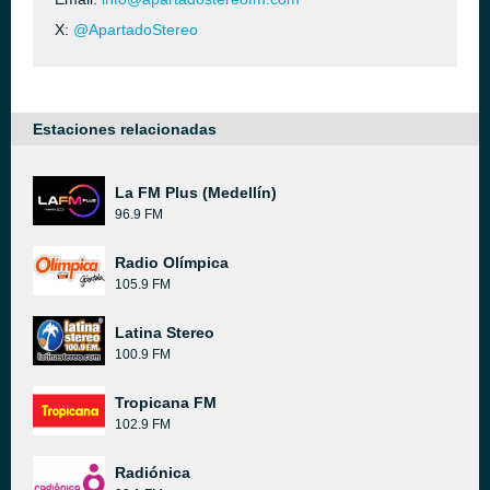
X:
@ApartadoStereo
Estaciones relacionadas
La FM Plus (Medellín)
96.9 FM
Radio Olímpica
105.9 FM
Latina Stereo
100.9 FM
Tropicana FM
102.9 FM
Radiónica