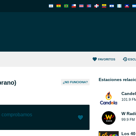
FAVORITOS
ESC
Estaciones relac
brano)
¿NO FUNCIONA?
Candel
101.9 F
W Rad
lo comprobamos
99.9 FM
Me gusta (
21
)
(
0
)
Los 40