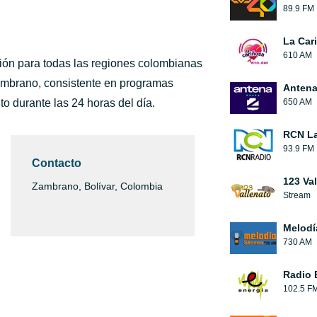
89.9 FM
La Car
610 AM
ión para todas las regiones colombianas
ambrano, consistente en programas
Antena
o durante las 24 horas del día.
650 AM
RCN La
93.9 FM
Contacto
123 Va
Zambrano, Bolívar, Colombia
Stream
Melodí
730 AM
Radio 
102.5 F