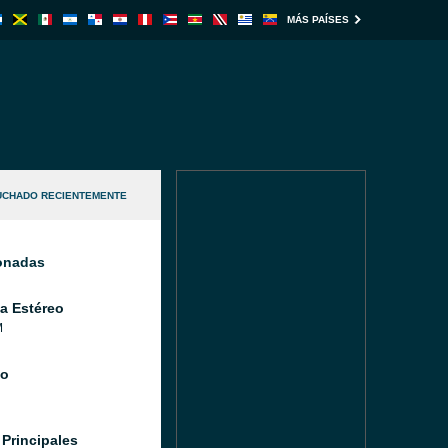
MÁS PAÍSES
UCHADO RECIENTEMENTE
ionadas
a Estéreo
M
io
 Principales