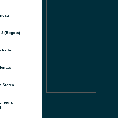
iñosa
 2 (Bogotá)
 Radio
llenato
a Stereo
Energía
M