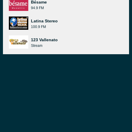
Bésame
94.9 FM
Latina Stereo
100.9 FM
123 Vallenato
Stream