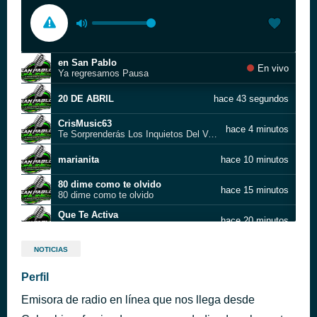
en San Pablo
En vivo
Ya regresamos Pausa
20 DE ABRIL
hace 43 segundos
CrisMusic63
hace 4 minutos
Te Sorprenderás Los Inquietos Del Vallenato Video Letra
marianita
hace 10 minutos
80 dime como te olvido
hace 15 minutos
80 dime como te olvido
Que Te Activa
hace 20 minutos
Gliver Quintana
70 Mas Cerca De Ti Israel Ro
hace 25 minutos
NOTICIAS
70 Mas Cerca De Ti Israel Ro
Perfil
no fue mi error los tiernos del vallenato (con letra)
hace 29 minutos
Emisora de radio en línea que nos llega desde
Pobre Infancia
hace 35 minutos
Los Hermanos Zuleta