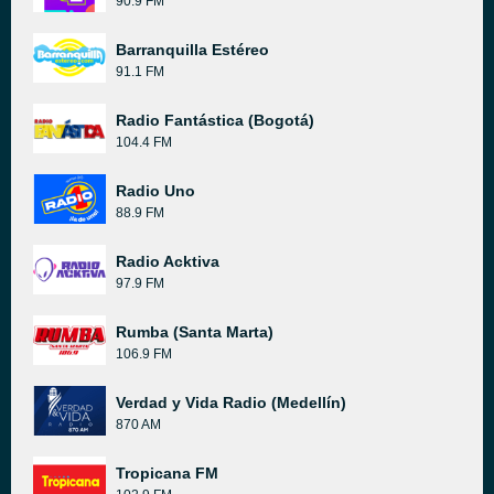
90.9 FM
Barranquilla Estéreo
91.1 FM
Radio Fantástica (Bogotá)
104.4 FM
Radio Uno
88.9 FM
Radio Acktiva
97.9 FM
Rumba (Santa Marta)
106.9 FM
Verdad y Vida Radio (Medellín)
870 AM
Tropicana FM