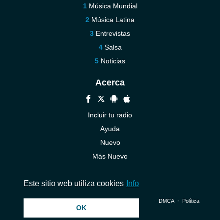
Música Mundial
Música Latina
Entrevistas
Salsa
Noticias
Acerca
Incluir tu radio
Ayuda
Nuevo
Más Nuevo
Contáctenos
Este sitio web utiliza cookies
Info
© 2026 InstantAudio. Reservados todos los derechos. ・
DMCA
・
Política
OK
de privacidad